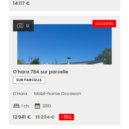
14 117 €
OCCASION
12
O'hara 784 sur parcelle
SUR PARCELLE
O'Hara
Mobil-home Occasion
bed
calendar_month
1 ch.
2010
12 941 €
15 294 €
-15%