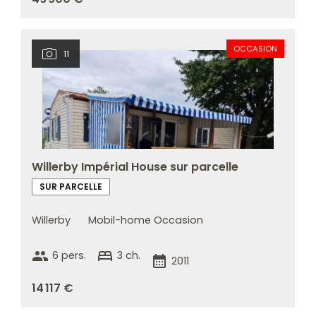
OCCASION
11
Willerby Impérial House sur parcelle
SUR PARCELLE
Willerby
Mobil-home Occasion
group
bed
6 pers.
3 ch.
calendar_month
2011
14 117 €