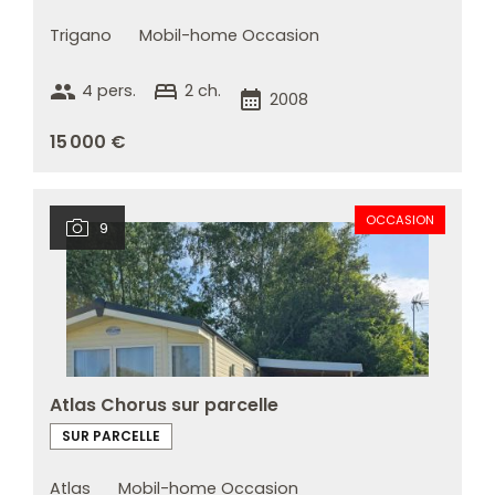
Trigano
Mobil-home Occasion
group
bed
4 pers.
2 ch.
calendar_month
2008
15 000 €
OCCASION
9
Atlas Chorus sur parcelle
SUR PARCELLE
Atlas
Mobil-home Occasion