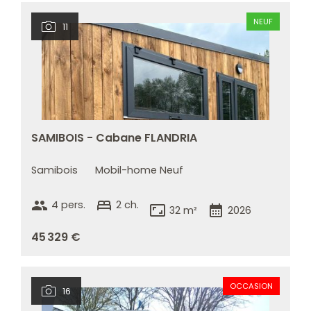
NEUF
11
SAMIBOIS - Cabane FLANDRIA
Samibois
Mobil-home Neuf
group
bed
4 pers.
2 ch.
aspect_ratio
calendar_month
32 m²
2026
45 329 €
OCCASION
16