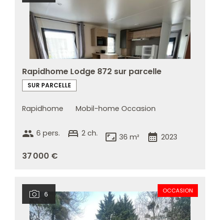
Rapidhome Lodge 872 sur parcelle
SUR PARCELLE
Rapidhome
Mobil-home Occasion
group
bed
6 pers.
2 ch.
aspect_ratio
calendar_month
36 m²
2023
37 000 €
OCCASION
6