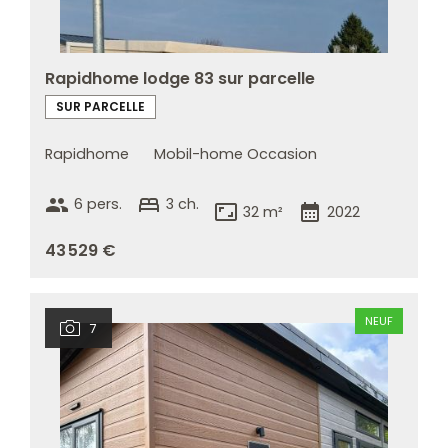
Rapidhome lodge 83 sur parcelle
SUR PARCELLE
Rapidhome
Mobil-home Occasion
group
bed
6 pers.
3 ch.
aspect_ratio
calendar_month
32 m²
2022
43 529 €
NEUF
7