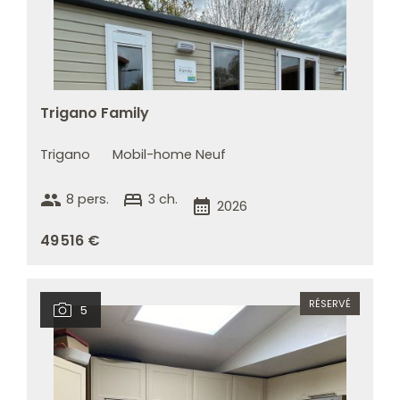
Trigano Family
Trigano
Mobil-home Neuf
group
bed
8 pers.
3 ch.
calendar_month
2026
49 516 €
RÉSERVÉ
5