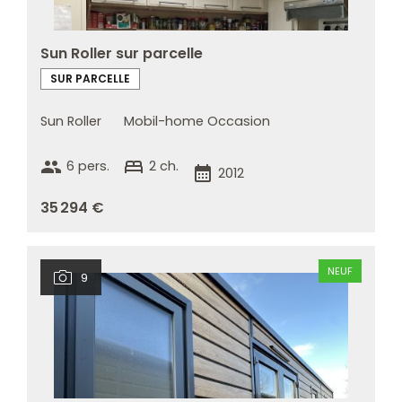
Sun Roller sur parcelle
SUR PARCELLE
Sun Roller
Mobil-home Occasion
group
bed
6 pers.
2 ch.
calendar_month
2012
35 294 €
NEUF
9