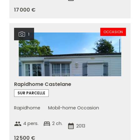
17 000 €
OCCASION
1
Rapidhome Castelane
SUR PARCELLE
Rapidhome
Mobil-home Occasion
group
bed
4 pers.
2 ch.
calendar_month
2013
12 500 €