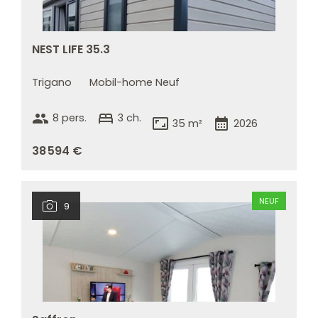
NEST LIFE 35.3
Trigano
Mobil-home Neuf
group
bed
8 pers.
3 ch.
aspect_ratio
calendar_month
35 m²
2026
38 594 €
NEUF
9