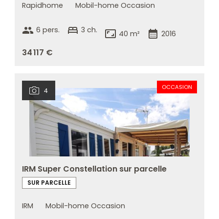
Rapidhome
Mobil-home Occasion
group
bed
6 pers.
3 ch.
aspect_ratio
calendar_month
40 m²
2016
34 117 €
OCCASION
4
IRM Super Constellation sur parcelle
SUR PARCELLE
IRM
Mobil-home Occasion