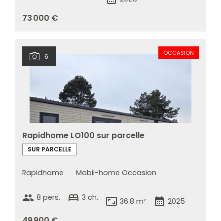
73 000 €
OCCASION
6
Rapidhome LO100 sur parcelle
SUR PARCELLE
Rapidhome
Mobil-home Occasion
group
bed
8 pers.
3 ch.
aspect_ratio
calendar_month
36.8 m²
2025
49 900 €