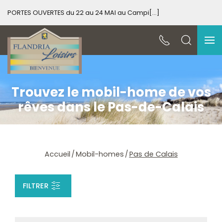
au Campi[...]
Spécial Occasion – Vente de Mobil H
Trouvez le mobil-home de vos
rêves dans le Pas-de-Calais
Accueil
Mobil-homes
Pas de Calais
FILTRER