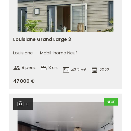
Louisiane Grand Large 3
Louisiane
Mobil-home Neuf
group
bed
8 pers.
3 ch.
aspect_ratio
calendar_month
43.2 m²
2022
47 000 €
NEUF
8