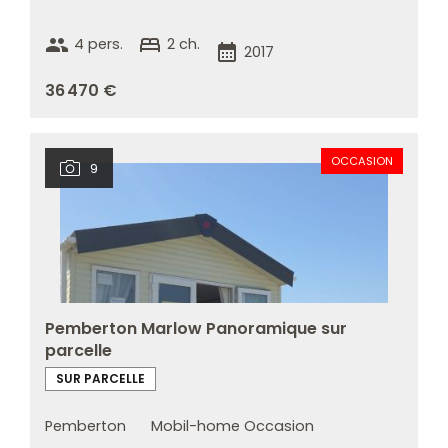
group
bed
4 pers.
2 ch.
calendar_month
2017
36 470 €
OCCASION
9
Pemberton Marlow Panoramique sur
parcelle
SUR PARCELLE
Pemberton
Mobil-home Occasion