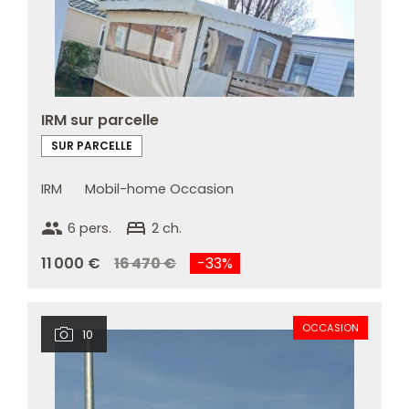
IRM sur parcelle
SUR PARCELLE
IRM
Mobil-home Occasion
group
bed
6 pers.
2 ch.
11 000 €
16 470 €
-33%
OCCASION
10