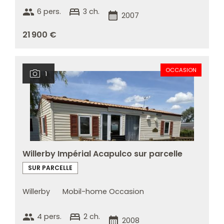
group
bed
6 pers.
3 ch.
calendar_month
2007
21 900 €
OCCASION
1
Willerby Impérial Acapulco sur parcelle
SUR PARCELLE
Willerby
Mobil-home Occasion
group
bed
4 pers.
2 ch.
calendar_month
2008