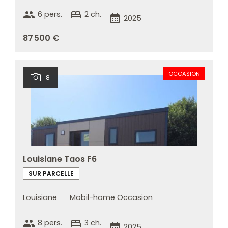
group
bed
6 pers.
2 ch.
calendar_month
2025
87 500 €
OCCASION
8
Louisiane Taos F6
SUR PARCELLE
Louisiane
Mobil-home Occasion
group
bed
8 pers.
3 ch.
calendar_month
2025