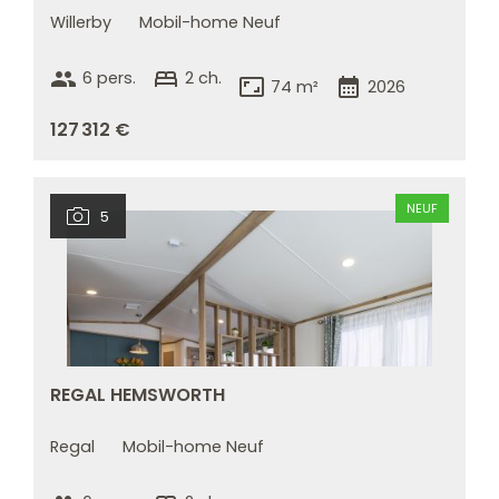
Willerby
Mobil-home Neuf
group
bed
6 pers.
2 ch.
aspect_ratio
calendar_month
74 m²
2026
127 312 €
NEUF
5
REGAL HEMSWORTH
Regal
Mobil-home Neuf