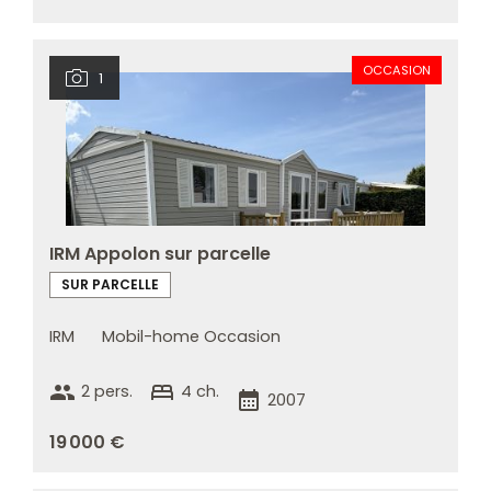
OCCASION
1
IRM Appolon sur parcelle
SUR PARCELLE
IRM
Mobil-home Occasion
group
bed
2 pers.
4 ch.
calendar_month
2007
19 000 €