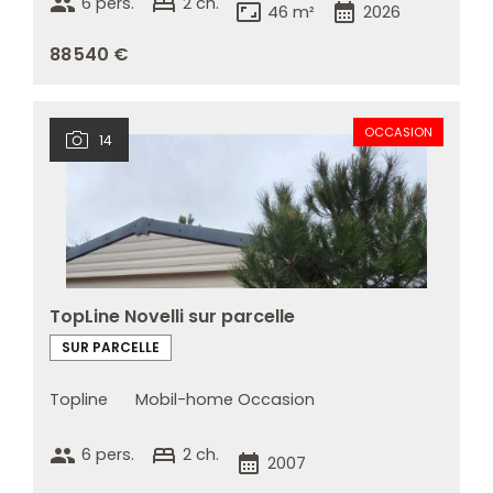
group
bed
6 pers.
2 ch.
aspect_ratio
calendar_month
46 m²
2026
88 540 €
OCCASION
14
TopLine Novelli sur parcelle
SUR PARCELLE
Topline
Mobil-home Occasion
group
bed
6 pers.
2 ch.
calendar_month
2007