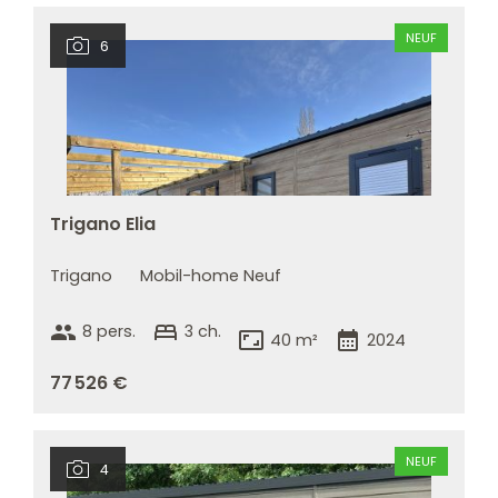
NEUF
6
Trigano Elia
Trigano
Mobil-home Neuf
group
bed
8 pers.
3 ch.
aspect_ratio
calendar_month
40 m²
2024
77 526 €
NEUF
4