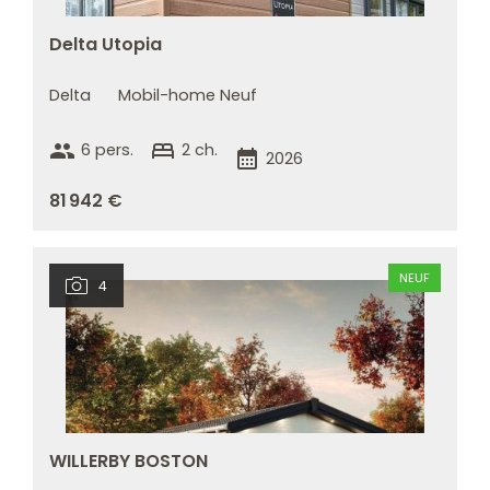
Delta Utopia
Delta
Mobil-home Neuf
group
bed
6 pers.
2 ch.
calendar_month
2026
81 942 €
NEUF
4
WILLERBY BOSTON