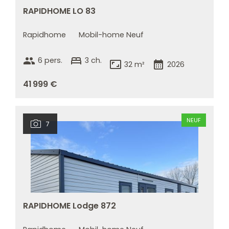
RAPIDHOME LO 83
Rapidhome
Mobil-home Neuf
group
bed
6 pers.
3 ch.
aspect_ratio
calendar_month
32 m²
2026
41 999 €
NEUF
7
RAPIDHOME Lodge 872