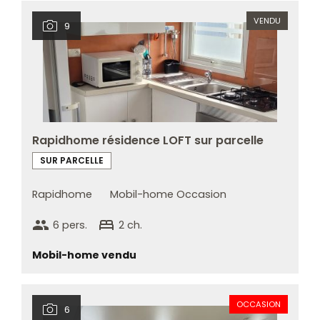
VENDU
9
Rapidhome résidence LOFT sur parcelle
SUR PARCELLE
Rapidhome
Mobil-home Occasion
group
bed
6 pers.
2 ch.
Mobil-home vendu
OCCASION
6