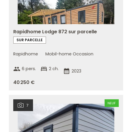
Rapidhome Lodge 872 sur parcelle
SUR PARCELLE
Rapidhome
Mobil-home Occasion
group
bed
6 pers.
2 ch.
calendar_month
2023
40 250 €
NEUF
7