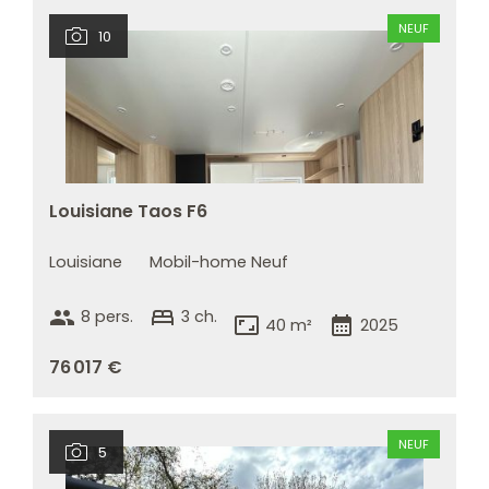
NEUF
10
Louisiane Taos F6
Louisiane
Mobil-home Neuf
group
bed
8 pers.
3 ch.
aspect_ratio
calendar_month
40 m²
2025
76 017 €
NEUF
5