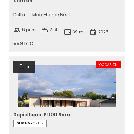
Saffron
Delta
Mobil-home Neuf
group
bed
6 pers.
2 ch.
aspect_ratio
calendar_month
39 m²
2025
55 917 €
OCCASION
10
Rapid home EL100 Bora
SUR PARCELLE