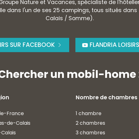
 Groupe Nature et Vacances, spécialiste de l'hôtelle
le dans l'un de ses 25 campings, tous situés dans
Calais / Somme).
SIRS SUR FACEBOOK
FLANDRIA LOISIR
Chercher un mobil-home 
gion
Nombre de chambres
de-France
1 chambre
as-de-Calais
2 chambres
Calais
3 chambres