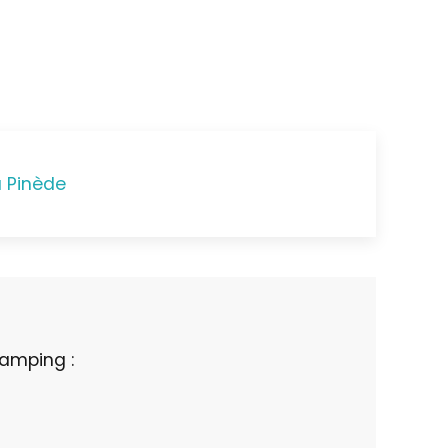
 Pinède
camping :