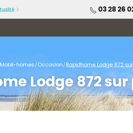
03 28 26 0
tualité
u 05 au [...]
PORTES OUVERTES du 22 au [...]
Mobil-homes
Occasion
Rapidhome Lodge 872 sur 
me Lodge 872 sur 