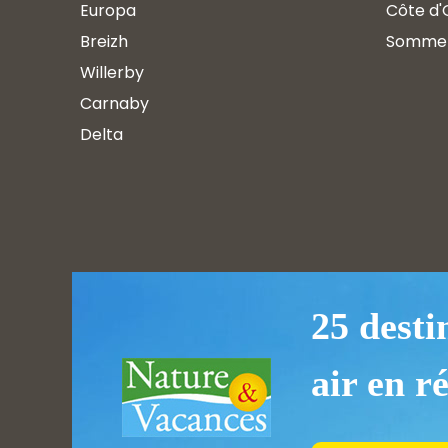
Europa
Côte d'
Breizh
Somme
Willerby
Carnaby
Delta
25 desti
air en r