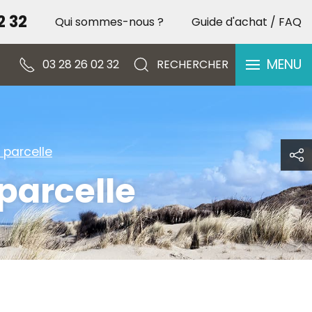
2 32
Qui sommes-nous ?
Guide d'achat / FAQ
Spécial Occasion – Vente [...]
PORTES OUVERTES – 
MENU
03 28 26 02 32
RECHERCHER
parcelle
parcelle