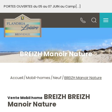
PORTES OUVERTES du 05 au 07 JUIN au Camp[...]
PO
BREIZH Manoir Nature
Accueil
Mobil-homes
Neuf
BREIZH Manoir Nature
BREIZH BREIZH
Vente Mobil home
Manoir Nature