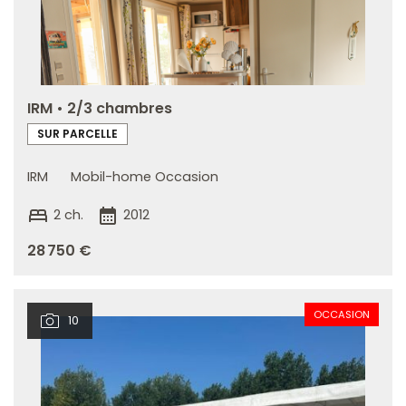
IRM • 2/3 chambres
SUR PARCELLE
IRM
Mobil-home Occasion
bed
calendar_month
2 ch.
2012
28 750 €
OCCASION
10