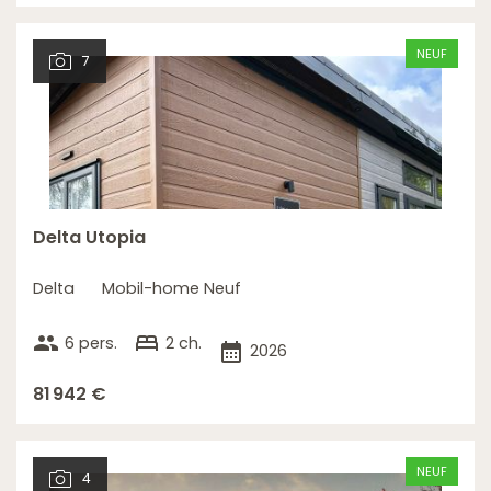
NEUF
7
Delta Utopia
Delta
Mobil-home Neuf
group
bed
6 pers.
2 ch.
calendar_month
2026
81 942 €
NEUF
4