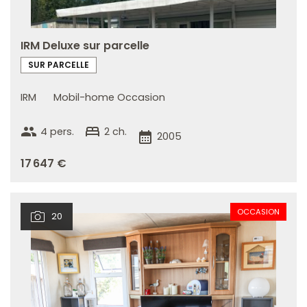
IRM Deluxe sur parcelle
SUR PARCELLE
IRM
Mobil-home Occasion
group
bed
4 pers.
2 ch.
calendar_month
2005
17 647 €
OCCASION
20