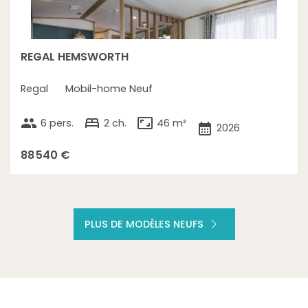
REGAL HEMSWORTH
Regal
Mobil-home Neuf
group
bed
aspect_ratio
6 pers.
2 ch.
46 m²
calendar_month
2026
88 540 €
PLUS DE MODÈLES NEUFS