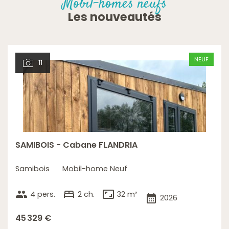
Mobil-homes neufs
Les nouveautés
NEUF
11
SAMIBOIS - Cabane FLANDRIA
Samibois
Mobil-home Neuf
group
bed
aspect_ratio
4 pers.
2 ch.
32 m²
calendar_month
2026
45 329 €