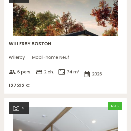
WILLERBY BOSTON
Willerby
Mobil-home Neuf
group
bed
aspect_ratio
6 pers.
2 ch.
74 m²
calendar_month
2026
127 312 €
NEUF
5