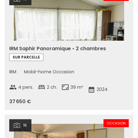
IRM Saphir Panoramique • 2 chambres
SUR PARCELLE
IRM
Mobil-home Occasion
group
bed
aspect_ratio
4 pers.
2 ch.
39 m²
calendar_month
2024
37 650 €
OCCASION
16