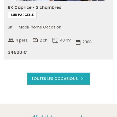
BK Caprice • 2 chambres
SUR PARCELLE
BK
Mobil-home Occasion
group
bed
aspect_ratio
4 pers.
2 ch.
40 m²
calendar_month
2008
34 500 €
TOUTES LES OCCASIONS