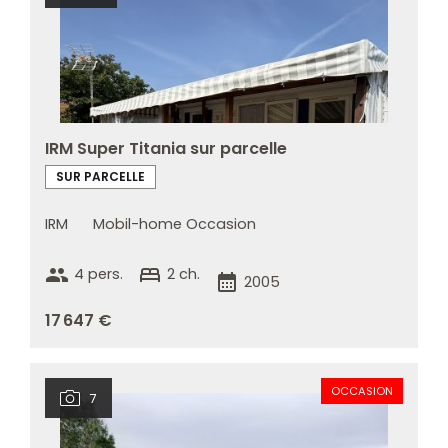
IRM Super Titania sur parcelle
SUR PARCELLE
IRM
Mobil-home Occasion
group
bed
4 pers.
2 ch.
calendar_month
2005
17 647 €
OCCASION
7