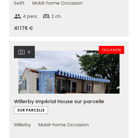
Swift
Mobil-home Occasion
group
bed
4 pers.
2 ch.
41 176 €
OCCASION
11
Willerby Impérial House sur parcelle
SUR PARCELLE
Willerby
Mobil-home Occasion