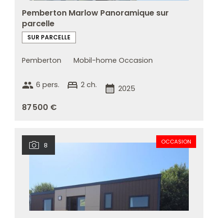
Pemberton Marlow Panoramique sur
parcelle
SUR PARCELLE
Pemberton
Mobil-home Occasion
group
bed
6 pers.
2 ch.
calendar_month
2025
87 500 €
OCCASION
8