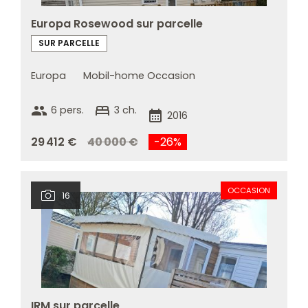
Europa Rosewood sur parcelle
SUR PARCELLE
Europa
Mobil-home Occasion
group
bed
6 pers.
3 ch.
calendar_month
2016
29 412 €
40 000 €
-26%
OCCASION
16
IRM sur parcelle