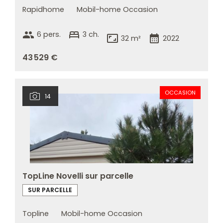
Rapidhome
Mobil-home Occasion
group
bed
6 pers.
3 ch.
aspect_ratio
calendar_month
32 m²
2022
43 529 €
OCCASION
14
TopLine Novelli sur parcelle
SUR PARCELLE
Topline
Mobil-home Occasion