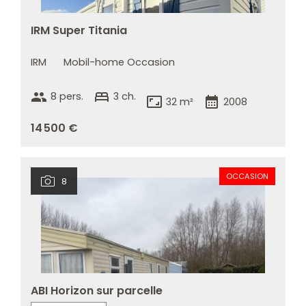
IRM Super Titania
IRM
Mobil-home Occasion
group
bed
8 pers.
3 ch.
aspect_ratio
calendar_month
32 m²
2008
14 500 €
OCCASION
8
ABI Horizon sur parcelle