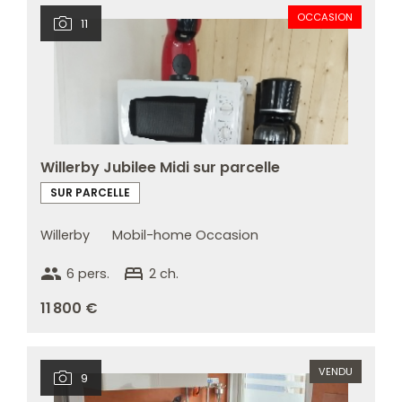
OCCASION
11
Willerby Jubilee Midi sur parcelle
SUR PARCELLE
Willerby
Mobil-home Occasion
group
bed
6 pers.
2 ch.
11 800 €
VENDU
9