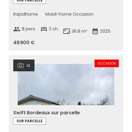
SUR PARCELLE
Rapidhome
Mobil-home Occasion
group
bed
8 pers.
3 ch.
aspect_ratio
calendar_month
36.8 m²
2025
49 900 €
OCCASION
14
Swift Bordeaux sur parcelle
SUR PARCELLE