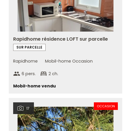
Rapidhome résidence LOFT sur parcelle
SUR PARCELLE
Rapidhome
Mobil-home Occasion
group
bed
6 pers.
2 ch.
Mobil-home vendu
OCCASION
17