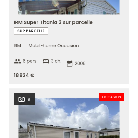
IRM Super Titania 3 sur parcelle
SUR PARCELLE
IRM
Mobil-home Occasion
group
bed
6 pers.
3 ch.
calendar_month
2006
18 824 €
OCCASION
8