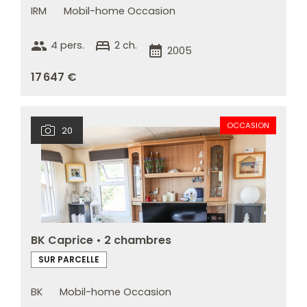
IRM
Mobil-home Occasion
group
bed
4 pers.
2 ch.
calendar_month
2005
17 647 €
OCCASION
20
BK Caprice • 2 chambres
SUR PARCELLE
BK
Mobil-home Occasion