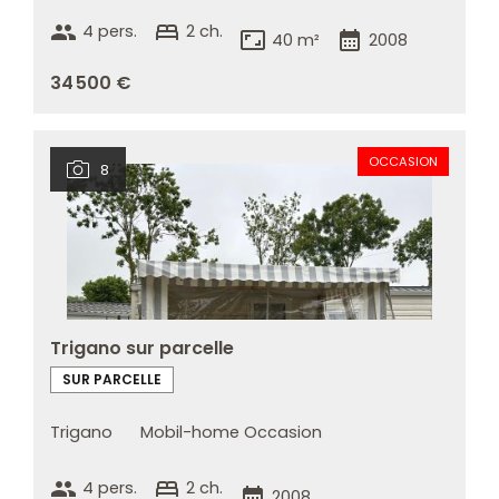
group
bed
4 pers.
2 ch.
aspect_ratio
calendar_month
40 m²
2008
34 500 €
OCCASION
8
Trigano sur parcelle
SUR PARCELLE
Trigano
Mobil-home Occasion
group
bed
4 pers.
2 ch.
calendar_month
2008