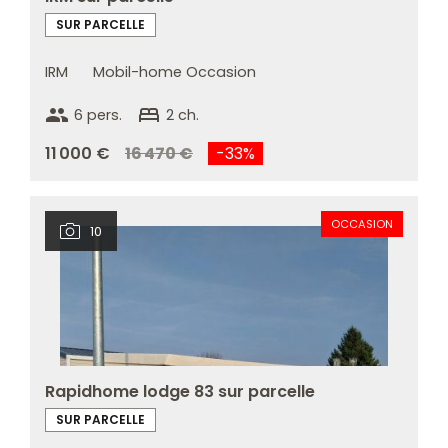
SUR PARCELLE
IRM
Mobil-home Occasion
group
bed
6 pers.
2 ch.
11 000 €
16 470 €
-33%
OCCASION
10
Rapidhome lodge 83 sur parcelle
SUR PARCELLE