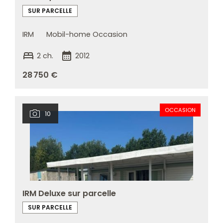
SUR PARCELLE
IRM
Mobil-home Occasion
bed
calendar_month
2 ch.
2012
28 750 €
OCCASION
10
IRM Deluxe sur parcelle
SUR PARCELLE