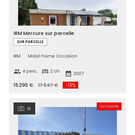
IRM Mercure sur parcelle
SUR PARCELLE
IRM
Mobil-home Occasion
group
bed
4 pers.
2 ch.
calendar_month
2007
15 295 €
17 647 €
-13%
OCCASION
10