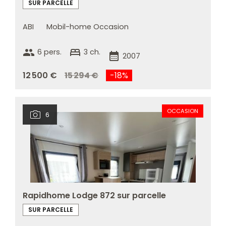
SUR PARCELLE
ABI
Mobil-home Occasion
group
bed
6 pers.
3 ch.
calendar_month
2007
12 500 €
15 294 €
-18%
OCCASION
6
Rapidhome Lodge 872 sur parcelle
SUR PARCELLE