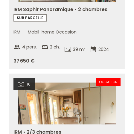
IRM Saphir Panoramique • 2 chambres
SUR PARCELLE
IRM
Mobil-home Occasion
group
bed
4 pers.
2 ch.
aspect_ratio
calendar_month
39 m²
2024
37 650 €
OCCASION
16
IRM • 2/3 chambres