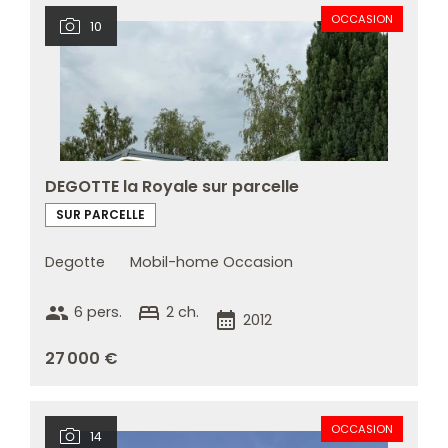
OCCASION
10
DEGOTTE la Royale sur parcelle
SUR PARCELLE
Degotte
Mobil-home Occasion
group
bed
6 pers.
2 ch.
calendar_month
2012
27 000 €
OCCASION
14