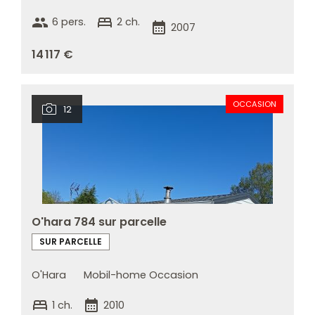
group
bed
6 pers.
2 ch.
calendar_month
2007
14 117 €
OCCASION
12
O'hara 784 sur parcelle
SUR PARCELLE
O'Hara
Mobil-home Occasion
bed
calendar_month
1 ch.
2010