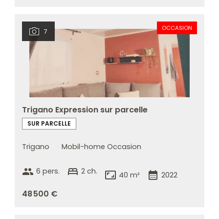
OCCASION
7
Trigano Expression sur parcelle
SUR PARCELLE
Trigano
Mobil-home Occasion
group
bed
6 pers.
2 ch.
aspect_ratio
calendar_month
40 m²
2022
48 500 €