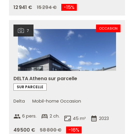
12 941 €
15 294 €
-15%
OCCASION
7
DELTA Athena sur parcelle
SUR PARCELLE
Delta
Mobil-home Occasion
group
bed
6 pers.
2 ch.
aspect_ratio
calendar_month
45 m²
2023
49 500 €
58 800 €
-16%