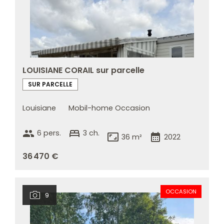
LOUISIANE CORAIL sur parcelle
SUR PARCELLE
Louisiane
Mobil-home Occasion
group
bed
6 pers.
3 ch.
aspect_ratio
calendar_month
36 m²
2022
36 470 €
OCCASION
9