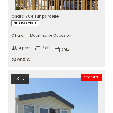
Ohara 784 sur parcelle
SUR PARCELLE
O'Hara
Mobil-home Occasion
group
bed
4 pers.
2 ch.
calendar_month
2014
24 000 €
OCCASION
9