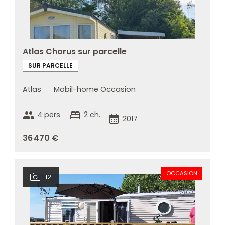
Atlas Chorus sur parcelle
SUR PARCELLE
Atlas
Mobil-home Occasion
group
bed
4 pers.
2 ch.
calendar_month
2017
36 470 €
OCCASION
12