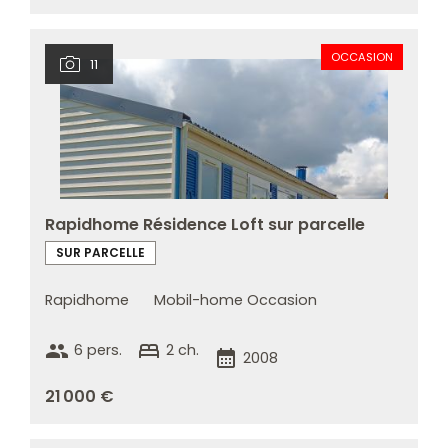
OCCASION
11
Rapidhome Résidence Loft sur parcelle
SUR PARCELLE
Rapidhome
Mobil-home Occasion
group
bed
6 pers.
2 ch.
calendar_month
2008
21 000 €