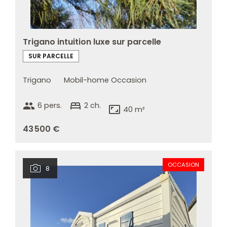
Trigano intuition luxe sur parcelle
SUR PARCELLE
Trigano
Mobil-home Occasion
group
bed
6 pers.
2 ch.
aspect_ratio
40 m²
43 500 €
OCCASION
8