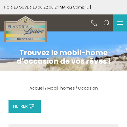
Spécial Occasion – Vente de Mobil Homes
Trouvez le mobil-home
d’occasion de vos rêves !
Accueil
Mobil-homes
Occasion
FILTRER