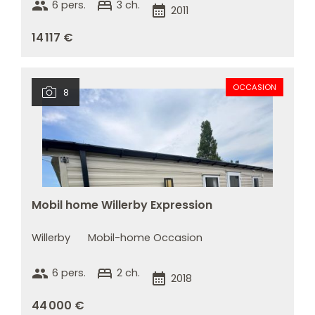
group
bed
6 pers.
3 ch.
calendar_month
2011
14 117 €
OCCASION
8
Mobil home Willerby Expression
Willerby
Mobil-home Occasion
group
bed
6 pers.
2 ch.
calendar_month
2018
44 000 €