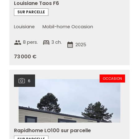
Louisiane Taos F6
SUR PARCELLE
Louisiane
Mobil-home Occasion
group
bed
8 pers.
3 ch.
calendar_month
2025
73 000 €
OCCASION
6
Rapidhome LO100 sur parcelle