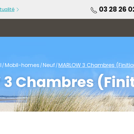
03 28 26 0
tualité
u 05 au [...]
PORTES OUVERTES du 22 au [...]
l
Mobil-homes
Neuf
MARLOW 3 Chambres (Finiti
3 Chambres (Finit