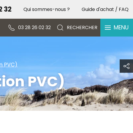
2 32
Qui sommes-nous ?
Guide d'achat / FAQ
Spécial Occasion – Vente [...]
PORTES OUVERTES – 
MENU
03 28 26 02 32
RECHERCHER
on PVC)
ion PVC)