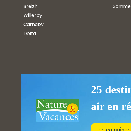
Breizh
Somme
Willerby
Carnaby
Delta
25 desti
air en r
Les campings