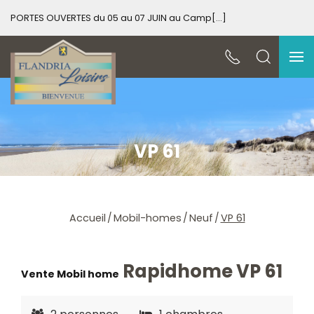
PORTES OUVERTES du 05 au 07 JUIN au Camp[...]
PO
VP 61
Accueil
Mobil-homes
Neuf
VP 61
Rapidhome VP 61
Vente Mobil home