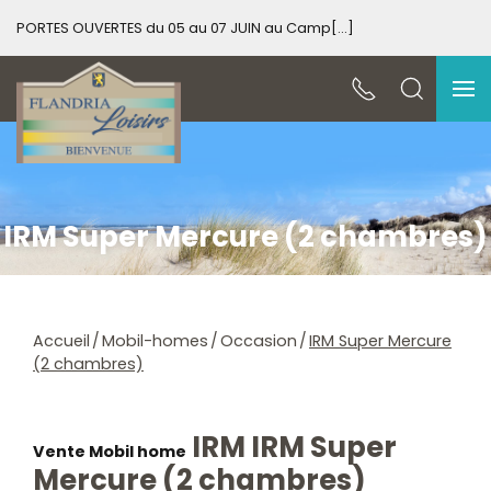
PORTES OUVERTES du 05 au 07 JUIN au Camp[...]
PO
IRM Super Mercure (2 chambres)
Accueil
Mobil-homes
Occasion
IRM Super Mercure
(2 chambres)
IRM IRM Super
Vente Mobil home
Mercure (2 chambres)