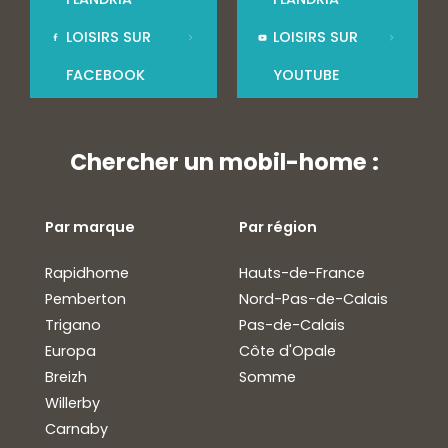
LOISIRS SUR
LOISIRS SUR
FACEBOOK
YOUTUBE
Chercher un mobil-home :
Par marque
Par région
Rapidhome
Hauts-de-France
Pemberton
Nord-Pas-de-Calais
Trigano
Pas-de-Calais
Europa
Côte d'Opale
Breizh
Somme
Willerby
Carnaby