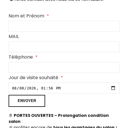
Nom et Prénom
MAIL
Téléphone
Jour de visite souhaité
ENVOYER
🚪
PORTES OUVERTES –
Prolongation condition
salon
:
🎉 profitez encore de
tous les avantages du salon
!