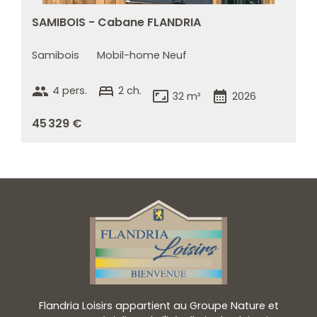
SAMIBOIS - Cabane FLANDRIA
Samibois
Mobil-home Neuf
group
bed
4 pers.
2 ch.
aspect_ratio
calendar_month
32 m²
2026
45 329 €
Flandria Loisirs appartient au Groupe Nature et