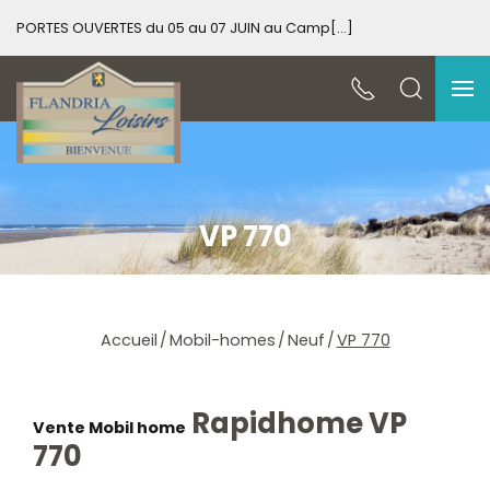
PORTES OUVERTES du 05 au 07 JUIN au Camp[...]
PO
VP 770
Accueil
Mobil-homes
Neuf
VP 770
Rapidhome VP
Vente Mobil home
770