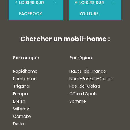
LOISIRS SUR
LOISIRS SUR
FACEBOOK
YOUTUBE
Chercher un mobil-home :
Par marque
Par région
Rapidhome
Hauts-de-France
Pemberton
Nord-Pas-de-Calais
Trigano
Pas-de-Calais
Europa
Côte d'Opale
Breizh
Somme
Willerby
Carnaby
Delta