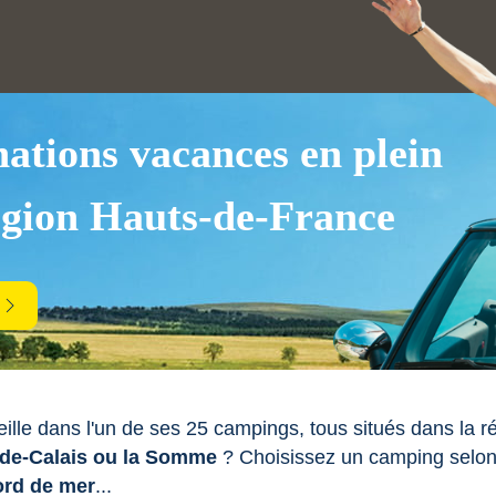
nations vacances en plein
égion Hauts-de-France
lle dans l'un de ses 25 campings, tous situés dans la 
-de-Calais ou la Somme
? Choisissez un camping selon
ord de mer
...