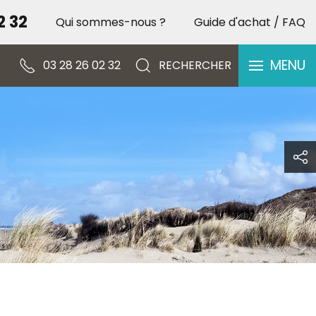
2 32
Qui sommes-nous ?
Guide d'achat / FAQ
Spécial Occasion – Vente [...]
PORTES OUVERTES – 
MENU
03 28 26 02 32
RECHERCHER