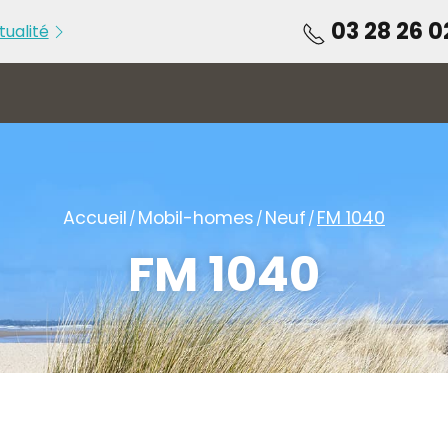
03 28 26 0
tualité
u 05 au [...]
PORTES OUVERTES du 22 au [...]
Accueil
Mobil-homes
Neuf
FM 1040
FM 1040